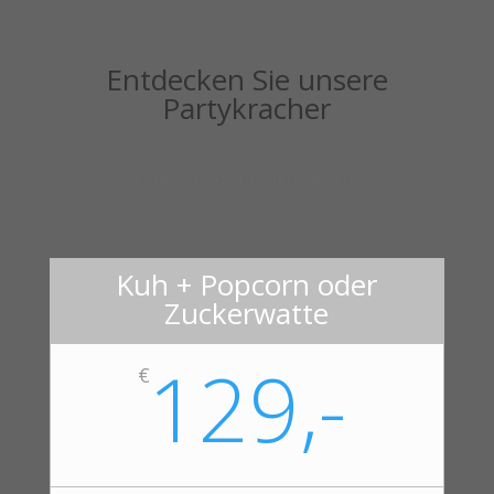
Entdecken Sie unsere
Partykracher
Welches Angebot hätten Sie gerne?
Kuh + Popcorn oder
Zuckerwatte
129,-
€