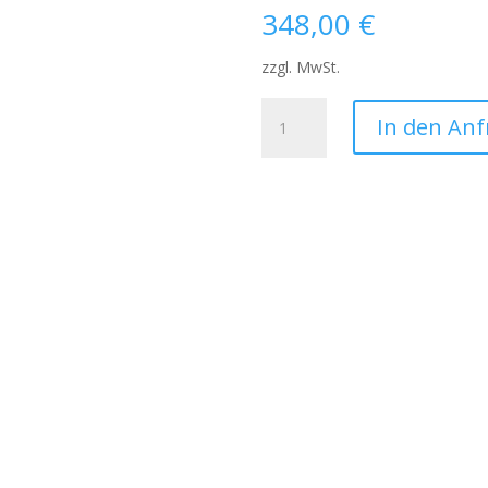
348,00
€
zzgl. MwSt.
Freitag-
In den An
Sonntag
Miete
Feuerwehrauto
XL
Menge